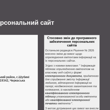
ерсональний сайт
Стосовно змін до програмного
забезпечення персональних
сайтів
Останньою редакцією Рішення № 2826
внесено зміни до вимог щодо
оприлюднення емітентами інформації на
їх персональних сайтах.
Згідно з новими вимогами: "
Інформація
підлягає оприлюдненню емітентом на
власному веб-сайті у формі
електронного документа
, придатного
ий район, с.Шубині
для сприймання змісту Інформації
 19342, Черкаська
людиною, відтворення Інформації на
папері, необмеженого завантаження та
копіювання, із накладенням
кваліфікованого електронного
підпису
уповноваженої особи емітента
або
кваліфікованої електронної
печатки
емітента
".
З метою дотримання цих вимог ми внесли