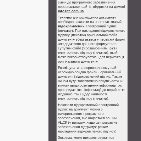
зміни до програмного забезпечення
персональних сайтів, відкритих на домені
infosite.com.ua
.
Технічно для розміщення документу
необхідно накласти на нього так званий
відокремлений
електронний підпис
(печатку). При накладенні відокремленого
підпису (печатки) оригінальний файл
документу зберігається у первісній формі
але додатково до нього формується
супутній файл (з розширенням
.p7s
)
електронного підпису (печатки), який
може використовуватись для верифікації
оригінального документу.
Розміщувати на персональному сайті
необхідно обидва файли - оригінальний
документ і відокремлений підпис. Таким
чином буде забезпечено обидві частини
вимоги щодо розміщення інформації: як
про придатність інформації до сприйняття
людиною, так і щодо наявності
електронного підпису (печатки).
Накласти відокремлений електронний
підпис на документ можна з
використанням програмного
забезпечення, яке надається вашим
АЦСК (у випадку, якщо це програмне
забезпечення підтримує режим
накладення відокремленого підпису).
Зокрема, може використовуватись