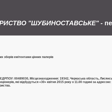
АРИСТВО "ШУБИНОСТАВСЬКЕ"
- п
х зборів емітентами цінних паперів
ПОУ: 00489030, Місцезнаходження: 19342, Черкаська область, Лисянськ
іонерів, які відбудуться «30» квітня 2015 року о 11.00 годині за адресою:
риства.