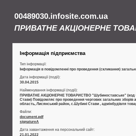
00489030.infosite.com.ua
ПРИВАТНЕ АКЦІОНЕРНЕ ТОВ
Інформація підприємства
Тип інформації:
Інформація в повідомленні про проведення (скликання) загальни
Дата інформації (події):
30.04.2015
Найменування інформації (події):
ПРИВАТНЕ АКЦІОНЕРНЕ ТОВАРИСТВО "Шубиноставське" (код ЄДР
Стави) Повідомляє про проведення чергових загальних зборів акц
область, Лисянський район, с.Шубині Стави , адмінбудівля това
Файли:
document.pdf
signatureA
Дата завантаження на персональний сайт:
21.01.2022