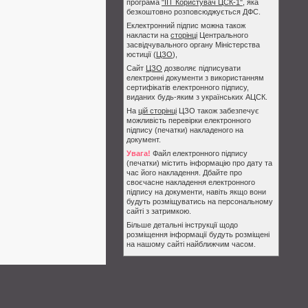
програма
"ІІТ Користувач ЦСК-1"
, яка
безкоштовно розповсюджується ДФС.
Еклектронний підпис можна також
накласти на
сторінці
Центрального
засвідчувального органу Міністерства
юстиції (
ЦЗО
),
Сайт
ЦЗО
дозволяє підписувати
електронні документи з використанням
сертифікатів електронного підпису,
виданих будь-яким з українських АЦСК.
На
цій сторінці
ЦЗО також забезпечує
можливість перевірки електронного
підпису (печатки) накладеного на
документ.
Увага!
Файл електронного підпису
(печатки) містить інформацію про дату та
час його накладення. Дбайте про
своєчасне накладення електронного
підпису на документи, навіть якщо вони
будуть розміщуватись на персональному
сайті з затримкою.
Більше детальні інструкції щодо
розміщення інформації будуть розміщені
на нашому сайті найближчим часом.