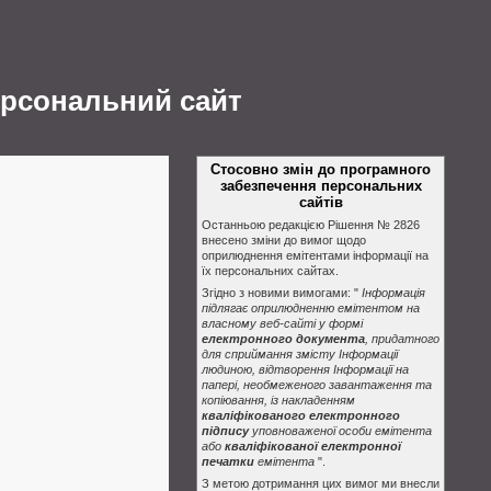
ерсональний сайт
Стосовно змін до програмного
забезпечення персональних
сайтів
Останньою редакцією Рішення № 2826
внесено зміни до вимог щодо
оприлюднення емітентами інформації на
їх персональних сайтах.
Згідно з новими вимогами: "
Інформація
підлягає оприлюдненню емітентом на
власному веб-сайті у формі
електронного документа
, придатного
для сприймання змісту Інформації
людиною, відтворення Інформації на
папері, необмеженого завантаження та
копіювання, із накладенням
кваліфікованого електронного
підпису
уповноваженої особи емітента
або
кваліфікованої електронної
печатки
емітента
".
З метою дотримання цих вимог ми внесли