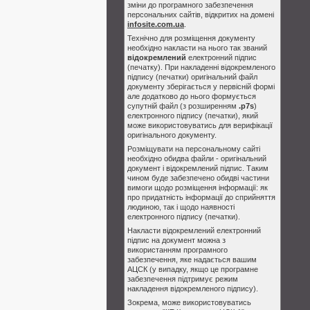
зміни до програмного забезпечення
персональних сайтів, відкритих на домені
infosite.com.ua
.
Технічно для розміщення документу
необхідно накласти на нього так званий
відокремлений
електронний підпис
(печатку). При накладенні відокремленого
підпису (печатки) оригінальний файл
документу зберігається у первісній формі
але додатково до нього формується
супутній файл (з розширенням
.p7s
)
електронного підпису (печатки), який
може використовуватись для верифікації
оригінального документу.
Розміщувати на персональному сайті
необхідно обидва файли - оригінальний
документ і відокремлений підпис. Таким
чином буде забезпечено обидві частини
вимоги щодо розміщення інформації: як
про придатність інформації до сприйняття
людиною, так і щодо наявності
електронного підпису (печатки).
Накласти відокремлений електронний
підпис на документ можна з
використанням програмного
забезпечення, яке надається вашим
АЦСК (у випадку, якщо це програмне
забезпечення підтримує режим
накладення відокремленого підпису).
Зокрема, може використовуватись