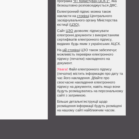
програма
"ІІТ Користувач ЦСК-1"
, яка
безкоштовно розповсюджується ДФС.
Еклектронний підпис можна також
накласти на
сторінці
Центрального
засвідчувального органу Міністерства
юстиції (
ЦЗО
),
Сайт
ЦЗО
дозволяє підписувати
електронні документи з використанням
сертифікатів електронного підпису,
виданих будь-яким з українських АЦСК.
На
цій сторінці
ЦЗО також забезпечує
можливість перевірки електронного
підпису (печатки) накладеного на
документ.
Увага!
Файл електронного підпису
(печатки) містить інформацію про дату та
час його накладення. Дбайте про
своєчасне накладення електронного
підпису на документи, навіть якщо вони
будуть розміщуватись на персональному
сайті з затримкою.
Більше детальні інструкції щодо
розміщення інформації будуть розміщені
на нашому сайті найближчим часом.