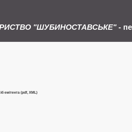
АРИСТВО "ШУБИНОСТАВСЬКЕ"
- п
б емітента (pdf, XML)